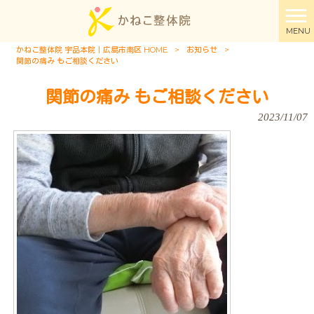
MENU
かねこ整体院 宇品本院｜広島市南区 HOME
>
お知らせ
>
関節の痛み もご相談ください
関節の痛み もご相談ください
2023/11/07