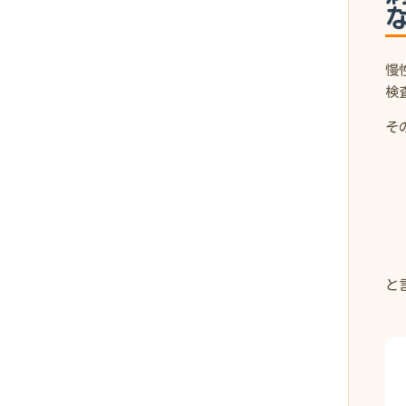
慢
検
そ
と